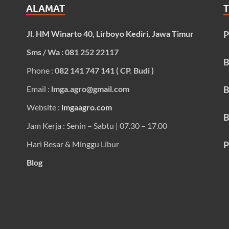
ALAMAT
Jl. HM Winarto 40, Lirboyo Kediri, Jawa Timur
P
Sms / Wa : 081 252 22117
B
Phone :
082 141 747 141 ( CP. Budi )
Email :
lmga.agro@gmail.com
B
Website :
lmgaagro.com
B
Jam Kerja : Senin – Sabtu | 07.30 – 17.00
Hari Besar & Minggu Libur
P
Blog