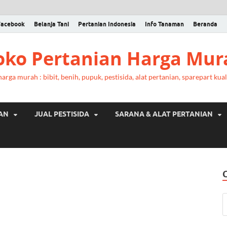
Facebook
Belanja Tani
Pertanian Indonesia
Info Tanaman
Beranda
Toko Pertanian Harga Mur
rga murah : bibit, benih, pupuk, pestisida, alat pertanian, sparepart kual
RAN
JUAL PESTISIDA
SARANA & ALAT PERTANIAN