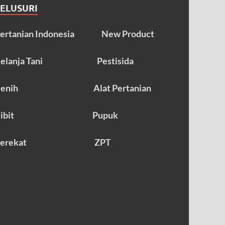
TELUSURI
ertanian Indonesia
New Product
elanja Tani
Pestisida
enih
Alat Pertanian
ibit
Pupuk
erekat
ZPT