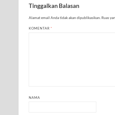
A
r
o
e
r
r
Tinggalkan Balasan
p
a
o
r
e
p
m
k
s
t
Alamat email Anda tidak akan dipublikasikan.
Ruas yan
KOMENTAR
*
NAMA