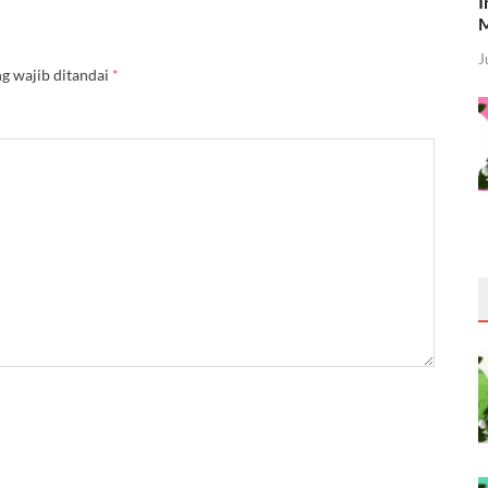
I
M
J
g wajib ditandai
*