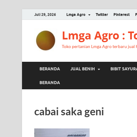
Juli 29, 2026
Lmga Agro
Twitter
Pinterest
Lmga Agro : 
Toko pertanian Lmga Agro terbaru jual ha
BERANDA
JUAL BENIH
BIBIT SAYU
BERANDA
cabai saka geni