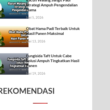
Strategi Ampuh Pengendalian
Hama
Mei 5, 2026
Obat Hama Padi Terbaik Untuk
Hasil Panen Maksimal
Mei 13, 2026
Fungisida Taft Untuk Cabe
Solusi Ampuh Tingkatkan Hasil
Panen
Mei 19, 2026
REKOMENDASI