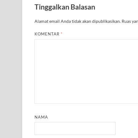
A
r
o
e
r
r
Tinggalkan Balasan
p
a
o
r
e
p
m
k
s
t
Alamat email Anda tidak akan dipublikasikan.
Ruas yan
KOMENTAR
*
NAMA