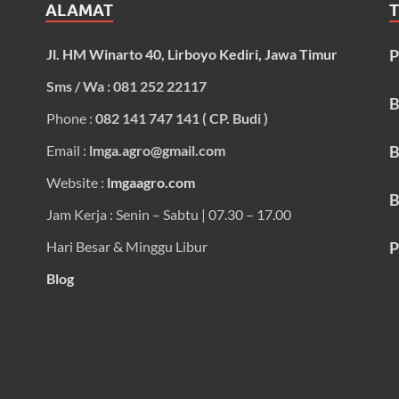
ALAMAT
Jl. HM Winarto 40, Lirboyo Kediri, Jawa Timur
P
Sms / Wa : 081 252 22117
B
Phone :
082 141 747 141 ( CP. Budi )
Email :
lmga.agro@gmail.com
B
Website :
lmgaagro.com
B
Jam Kerja : Senin – Sabtu | 07.30 – 17.00
Hari Besar & Minggu Libur
P
Blog