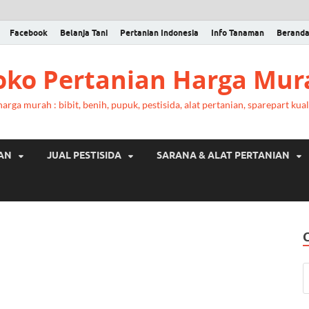
Facebook
Belanja Tani
Pertanian Indonesia
Info Tanaman
Berand
Toko Pertanian Harga Mur
rga murah : bibit, benih, pupuk, pestisida, alat pertanian, sparepart kual
RAN
JUAL PESTISIDA
SARANA & ALAT PERTANIAN