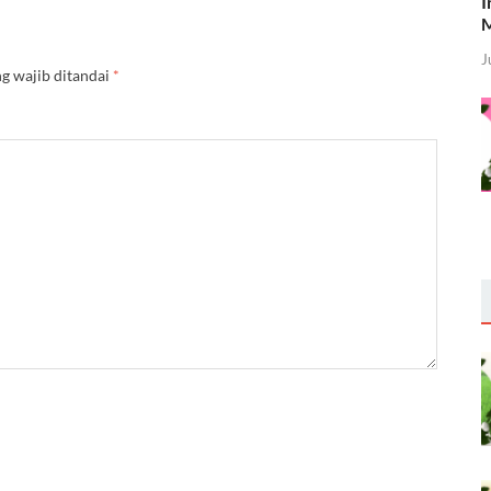
I
M
J
g wajib ditandai
*