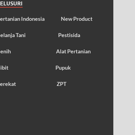
TELUSURI
ertanian Indonesia
New Product
elanja Tani
Pestisida
enih
Alat Pertanian
ibit
Pupuk
erekat
ZPT