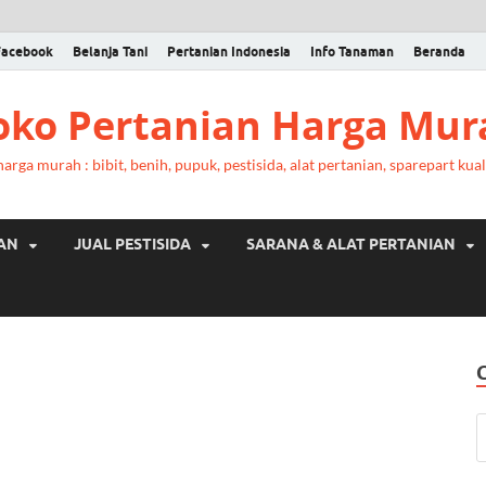
Facebook
Belanja Tani
Pertanian Indonesia
Info Tanaman
Beranda
Toko Pertanian Harga Mur
rga murah : bibit, benih, pupuk, pestisida, alat pertanian, sparepart kual
RAN
JUAL PESTISIDA
SARANA & ALAT PERTANIAN