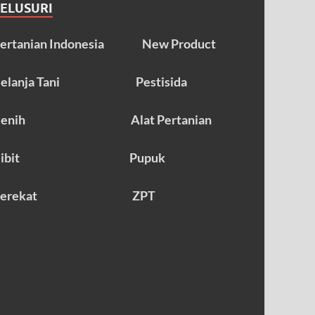
TELUSURI
ertanian Indonesia
New Product
elanja Tani
Pestisida
enih
Alat Pertanian
ibit
Pupuk
erekat
ZPT