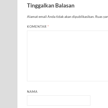
A
r
o
e
r
r
Tinggalkan Balasan
p
a
o
r
e
p
m
k
s
t
Alamat email Anda tidak akan dipublikasikan.
Ruas yan
KOMENTAR
*
NAMA