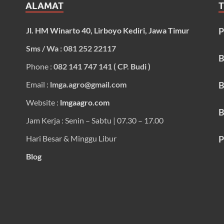
ALAMAT
Jl. HM Winarto 40, Lirboyo Kediri, Jawa Timur
P
Sms / Wa : 081 252 22117
B
Phone :
082 141 747 141 ( CP. Budi )
Email :
lmga.agro@gmail.com
B
Website :
lmgaagro.com
B
Jam Kerja : Senin – Sabtu | 07.30 – 17.00
Hari Besar & Minggu Libur
P
Blog