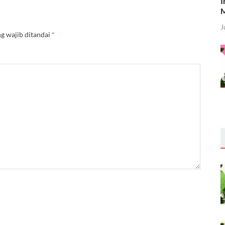
I
M
J
g wajib ditandai
*