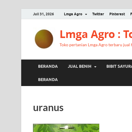
Juli 31, 2026
Lmga Agro
Twitter
Pinterest
Lmga Agro : 
Toko pertanian Lmga Agro terbaru jual ha
BERANDA
JUAL BENIH
BIBIT SAYU
BERANDA
uranus