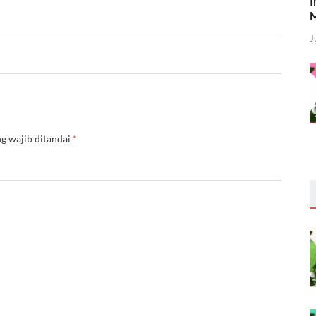
I
M
J
g wajib ditandai
*