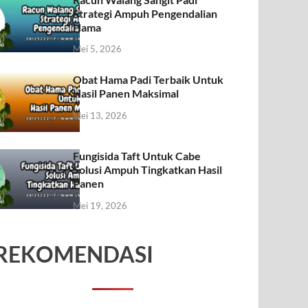
Strategi Ampuh Pengendalian
Hama
Mei 5, 2026
Obat Hama Padi Terbaik Untuk
Hasil Panen Maksimal
Mei 13, 2026
Fungisida Taft Untuk Cabe
Solusi Ampuh Tingkatkan Hasil
Panen
Mei 19, 2026
REKOMENDASI