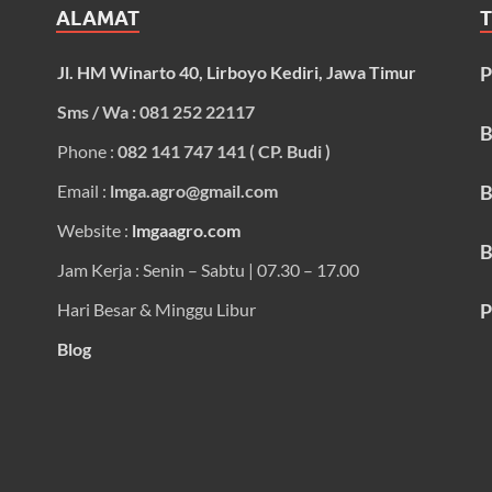
ALAMAT
Jl. HM Winarto 40, Lirboyo Kediri, Jawa Timur
P
Sms / Wa : 081 252 22117
B
Phone :
082 141 747 141 ( CP. Budi )
Email :
lmga.agro@gmail.com
B
Website :
lmgaagro.com
B
Jam Kerja : Senin – Sabtu | 07.30 – 17.00
Hari Besar & Minggu Libur
P
Blog