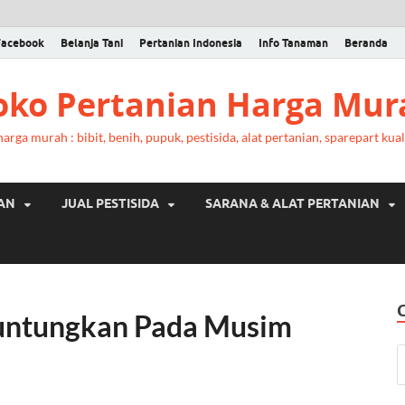
Facebook
Belanja Tani
Pertanian Indonesia
Info Tanaman
Beranda
Toko Pertanian Harga Mur
rga murah : bibit, benih, pupuk, pestisida, alat pertanian, sparepart kual
RAN
JUAL PESTISIDA
SARANA & ALAT PERTANIAN
untungkan Pada Musim