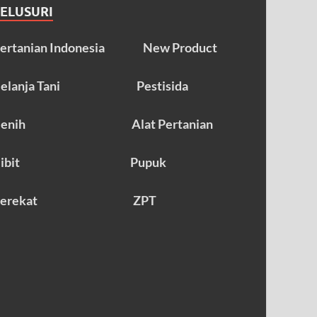
TELUSURI
ertanian Indonesia
New Product
elanja Tani
Pestisida
enih
Alat Pertanian
ibit
Pupuk
erekat
ZPT