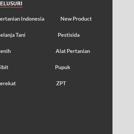
TELUSURI
ertanian Indonesia
New Product
elanja Tani
Pestisida
enih
Alat Pertanian
ibit
Pupuk
erekat
ZPT