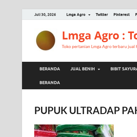
Juli 30, 2026
Lmga Agro
Twitter
Pinterest
Lmga Agro : 
Toko pertanian Lmga Agro terbaru jual ha
BERANDA
JUAL BENIH
BIBIT SAYU
BERANDA
PUPUK ULTRADAP PAK