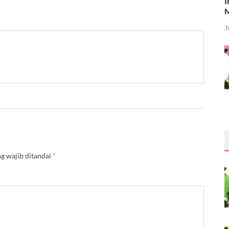
I
M
J
g wajib ditandai
*