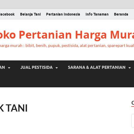
Facebook
Belanja Tani
Pertanian Indonesia
Info Tanaman
Beranda
Toko Pertanian Harga Mur
rga murah : bibit, benih, pupuk, pestisida, alat pertanian, sparepart kual
RAN
JUAL PESTISIDA
SARANA & ALAT PERTANIAN
 TANI