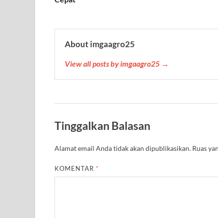
t
About imgaagro25
View all posts by imgaagro25 →
Tinggalkan Balasan
Alamat email Anda tidak akan dipublikasikan.
Ruas yan
KOMENTAR
*