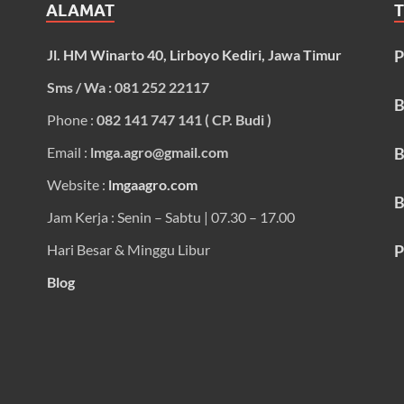
ALAMAT
Jl. HM Winarto 40, Lirboyo Kediri, Jawa Timur
P
Sms / Wa : 081 252 22117
B
Phone :
082 141 747 141 ( CP. Budi )
Email :
lmga.agro@gmail.com
B
Website :
lmgaagro.com
B
Jam Kerja : Senin – Sabtu | 07.30 – 17.00
Hari Besar & Minggu Libur
P
Blog