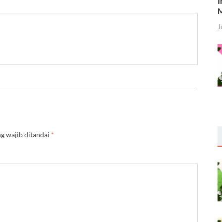
I
M
J
g wajib ditandai
*