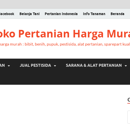
Facebook
Belanja Tani
Pertanian Indonesia
Info Tanaman
Beranda
Toko Pertanian Harga Mur
rga murah : bibit, benih, pupuk, pestisida, alat pertanian, sparepart kual
RAN
JUAL PESTISIDA
SARANA & ALAT PERTANIAN