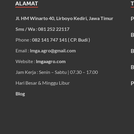
ALAMAT
Jl. HM Winarto 40, Lirboyo Kediri, Jawa Timur
P
Sms / Wa : 081 252 22117
B
Phone :
082 141 747 141 ( CP. Budi )
Email :
lmga.agro@gmail.com
B
Website :
lmgaagro.com
B
Jam Kerja : Senin – Sabtu | 07.30 – 17.00
Hari Besar & Minggu Libur
P
Blog