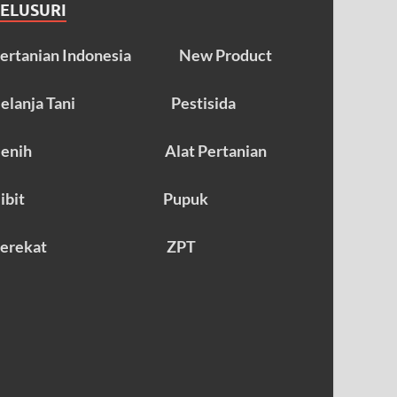
TELUSURI
ertanian Indonesia
New Product
elanja Tani
Pestisida
enih
Alat Pertanian
ibit
Pupuk
erekat
ZPT