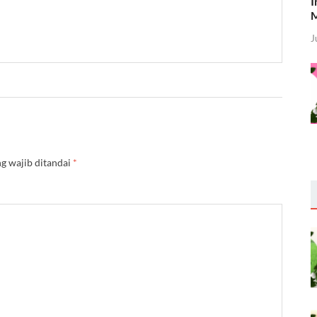
I
M
J
g wajib ditandai
*