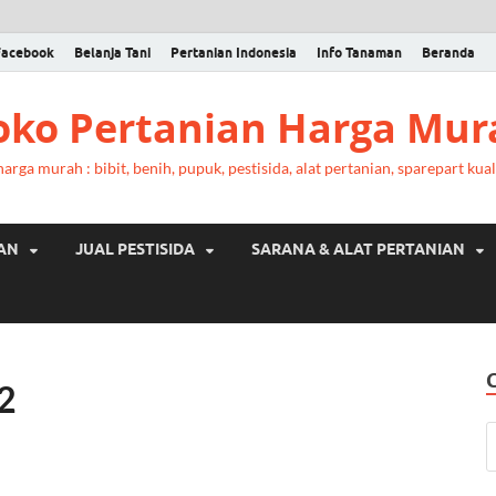
Facebook
Belanja Tani
Pertanian Indonesia
Info Tanaman
Beranda
Toko Pertanian Harga Mur
rga murah : bibit, benih, pupuk, pestisida, alat pertanian, sparepart kual
RAN
JUAL PESTISIDA
SARANA & ALAT PERTANIAN
2