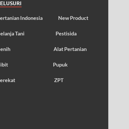
TELUSURI
ertanian Indonesia
New Product
elanja Tani
Pestisida
enih
Alat Pertanian
ibit
Pupuk
erekat
ZPT