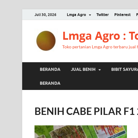
Juli 30, 2026
Lmga Agro
Twitter
Pinterest
Lmga Agro : 
Toko pertanian Lmga Agro terbaru jual ha
BERANDA
JUAL BENIH
BIBIT SAYU
BERANDA
BENIH CABE PILAR F1 