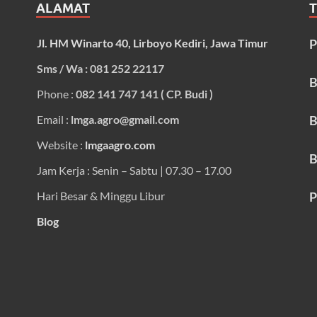
ALAMAT
Jl. HM Winarto 40, Lirboyo Kediri, Jawa Timur
P
Sms / Wa : 081 252 22117
B
Phone :
082 141 747 141 ( CP. Budi )
Email :
lmga.agro@gmail.com
B
Website :
lmgaagro.com
B
Jam Kerja : Senin – Sabtu | 07.30 – 17.00
Hari Besar & Minggu Libur
P
Blog