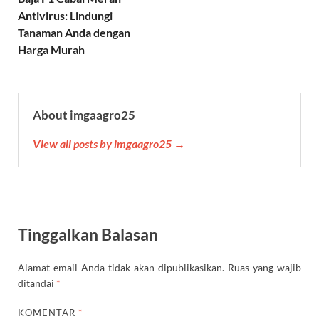
p
m
k
s
Antivirus: Lindungi
t
Tanaman Anda dengan
Harga Murah
About imgaagro25
View all posts by imgaagro25 →
Tinggalkan Balasan
Alamat email Anda tidak akan dipublikasikan.
Ruas yang wajib
ditandai
*
KOMENTAR
*