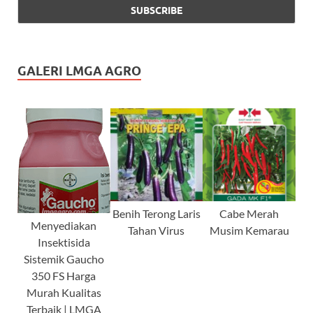
GALERI LMGA AGRO
Benih Terong Laris
Cabe Merah
Menyediakan
Tahan Virus
Musim Kemarau
Insektisida
Sistemik Gaucho
350 FS Harga
Murah Kualitas
Terbaik | LMGA