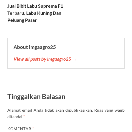
p
a
o
r
e
Jual Bibit Labu Suprema F1
p
m
k
s
Terbaru, Labu Kuning Dan
t
Peluang Pasar
About imgaagro25
View all posts by imgaagro25 →
Tinggalkan Balasan
Alamat email Anda tidak akan dipublikasikan.
Ruas yang wajib
ditandai
*
KOMENTAR
*