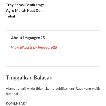
p
a
o
r
e
Tray Semai Benih Lmga
p
m
k
s
Agro Murah Kuat Dan
t
Tebal
About imgaagro25
View all posts by imgaagro25 →
Tinggalkan Balasan
Alamat email Anda tidak akan dipublikasikan.
Ruas yang wajib
ditandai
*
KOMENTAR
*