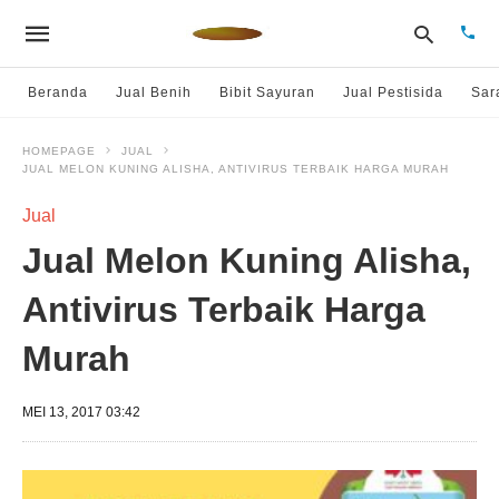
Beranda
Jual Benih
Bibit Sayuran
Jual Pestisida
Sar
HOMEPAGE
JUAL
JUAL MELON KUNING ALISHA, ANTIVIRUS TERBAIK HARGA MURAH
Type
your
sear
Jual
quer
and
Jual Melon Kuning Alisha,
hit
enter
Antivirus Terbaik Harga
Murah
MEI 13, 2017 03:42